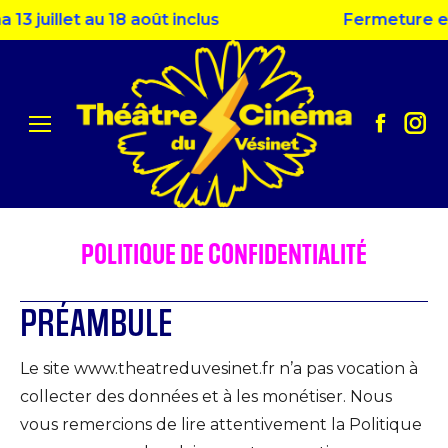
uillet au 18 août inclus
Fermeture estiva
Facebo
Ins
page
pag
opens
ope
in
in
new
ne
POLITIQUE DE CONFIDENTIALITÉ
window
win
PRÉAMBULE
Le site www.theatreduvesinet.fr n’a pas vocation à
collecter des données et à les monétiser. Nous
vous remercions de lire attentivement la Politique