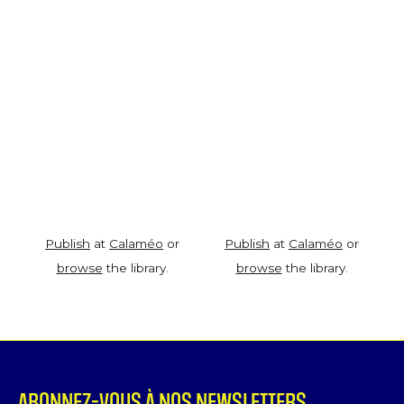
Publish
at
Calaméo
or
Publish
at
Calaméo
or
browse
the library.
browse
the library.
ABONNEZ-VOUS À NOS NEWSLETTERS