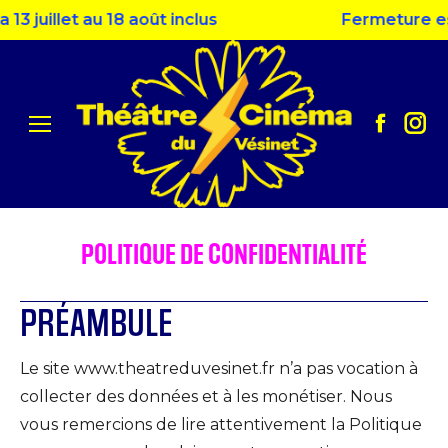
uillet au 18 août inclus
Fermeture estival
Facebo
Ins
page
pag
opens
ope
in
in
new
ne
POLITIQUE DE CONFIDENTIALITÉ
window
win
PRÉAMBULE
Le site www.theatreduvesinet.fr n’a pas vocation à
collecter des données et à les monétiser. Nous
vous remercions de lire attentivement la Politique