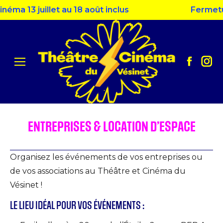
13 juillet au 18 août inclus
Fermeture est
Facebo
Ins
page
pag
opens
ope
in
in
new
ne
ENTREPRISES & LOCATION D’ESPACE
window
win
Organisez les événements de vos entreprises ou
de vos associations au Théâtre et Cinéma du
Vésinet !
LE LIEU IDÉAL POUR VOS ÉVÉNEMENTS :