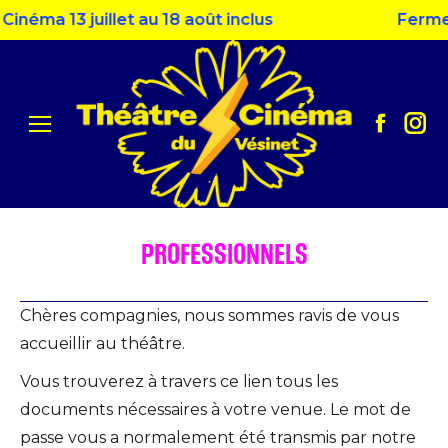
inéma 13 juillet au 18 août inclus
Fermetu
Facebo
Ins
page
pag
opens
ope
in
in
new
ne
PROFESSIONNELS
window
win
Chères compagnies, nous sommes ravis de vous
accueillir au théâtre.
Vous trouverez à travers ce lien tous les
documents nécessaires à votre venue. Le mot de
passe vous a normalement été transmis par notre