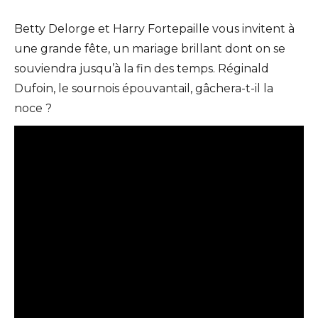
Betty Delorge et Harry Fortepaille vous invitent à
une grande fête, un mariage brillant dont on se
souviendra jusqu’à la fin des temps. Réginald
Dufoin, le sournois épouvantail, gâchera-t-il la
noce ?