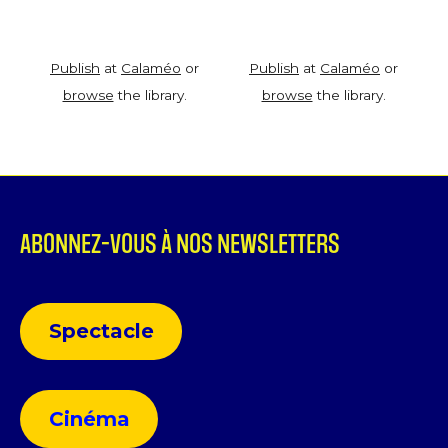
Publish
at
Calaméo
or
Publish
at
Calaméo
or
browse
the library.
browse
the library.
ABONNEZ-VOUS À NOS NEWSLETTERS
Spectacle
Cinéma