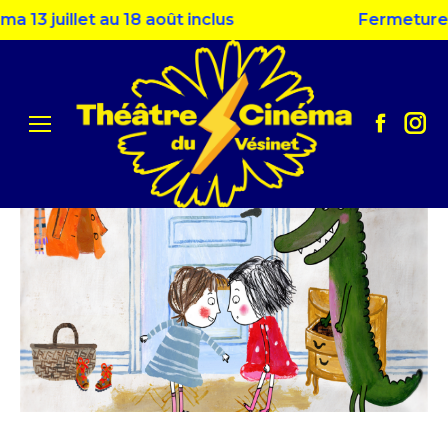
13 juillet au 18 août inclus
Fermeture es
Facebo
Ins
page
pag
opens
ope
in
in
new
ne
window
win