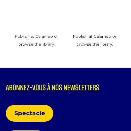
Publish
at
Calaméo
or
Publish
at
Calaméo
or
browse
the library.
browse
the library.
ABONNEZ-VOUS À NOS NEWSLETTERS
Spectacle