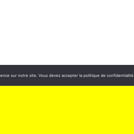
ectacle
Cinéma
de confidentialité
Politique de confidentialité
ence sur notre site. Vous devez accepter la politique de confidentialité