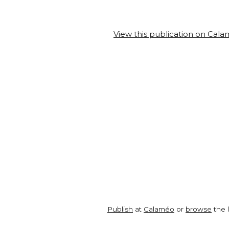
View this publication on Cal
Publish
at
Calaméo
or
browse
the l