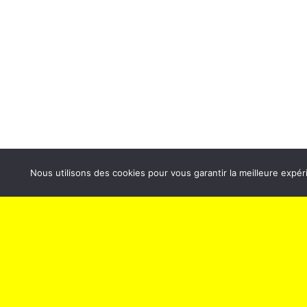
ABONNEZ-VOUS À NOS
Sp
NEWSLETTERS
Politique 
Nous utilisons des cookies pour vous garantir la meilleure expéri