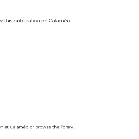
w this publication on Calaméo
sh
at
Calaméo
or
browse
the library.