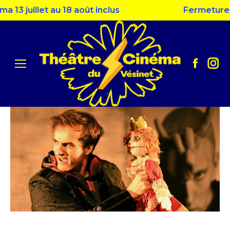
juillet au 18 août inclus
Fermeture estiv
Facebo
Ins
page
pag
opens
ope
in
in
new
ne
window
win