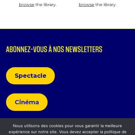
browse
the library.
browse
the library.
ABONNEZ-VOUS À NOS NEWSLETTERS
Spectacle
Cinéma
Nous utilisons des cookies pour vous garantir la meilleure
expérience sur notre site. Vous devez accepter la politique de
Politique de confidentialité