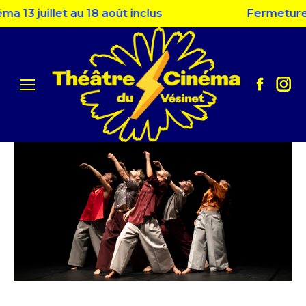
 juillet au 18 août inclus
Fermeture esti
Facebo
Ins
page
pag
opens
ope
in
in
new
ne
window
win