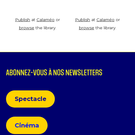
Publish
at
Calaméo
or
Publish
at
Calaméo
or
browse
the library.
browse
the library.
ABONNEZ-VOUS À NOS NEWSLETTERS
Spectacle
Cinéma