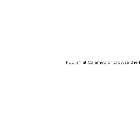
Publish
at
Calaméo
or
browse
the l
ABONNEZ-VOUS À NOS
Sp
NEWSLETTERS