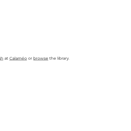
sh
at
Calaméo
or
browse
the library.