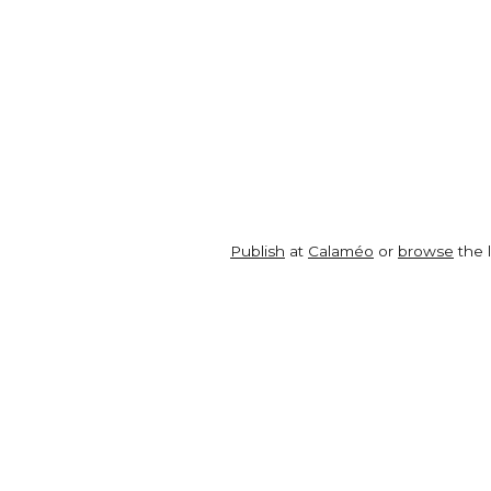
Publish
at
Calaméo
or
browse
the l
ABONNEZ-VOUS À NOS
Sp
NEWSLETTERS