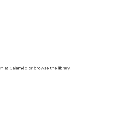
sh
at
Calaméo
or
browse
the library.