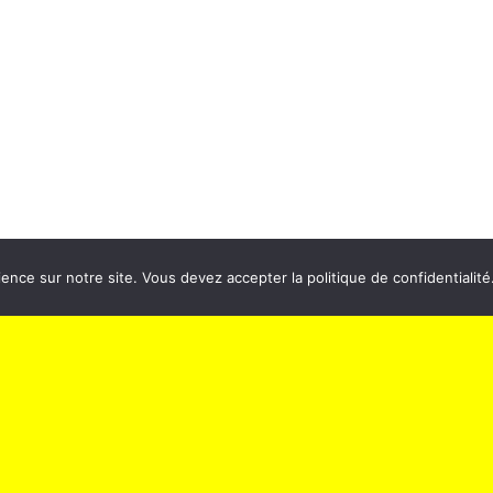
ectacle
Cinéma
de confidentialité
Politique de confidentialité
ence sur notre site. Vous devez accepter la politique de confidentialité