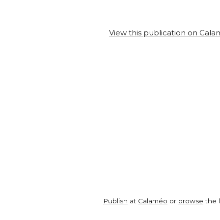
View this publication on Cal
Publish
at
Calaméo
or
browse
the l