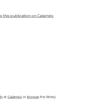
w this publication on Calaméo
sh
at
Calaméo
or
browse
the library.