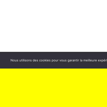
ABONNEZ-VOUS À NOS
Sp
NEWSLETTERS
Politique 
Nous utilisons des cookies pour vous garantir la meilleure expéri