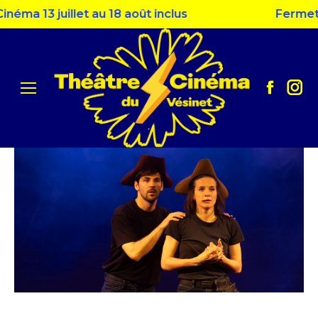
éma 13 juillet au 18 août inclus
Fermetur
Facebo
Ins
page
pag
opens
ope
in
in
new
ne
window
win