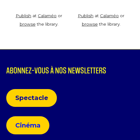
Publish
at
Calaméo
or
Publish
at
Calaméo
or
browse
the library.
browse
the library.
ABONNEZ-VOUS À NOS NEWSLETTERS
Spectacle
Cinéma