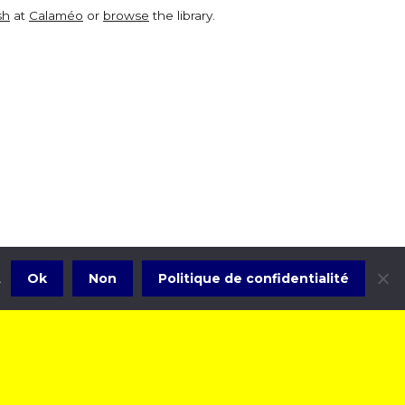
sh
at
Calaméo
or
browse
the library.
Ok
Non
Politique de confidentialité
.