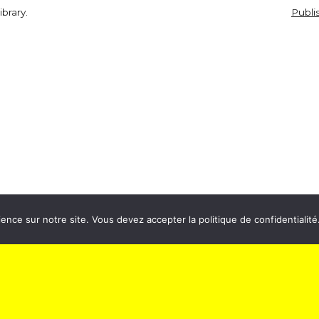
ibrary.
Publi
ectacle
Cinéma
de confidentialité
Politique de confidentialité
ence sur notre site. Vous devez accepter la politique de confidentialité