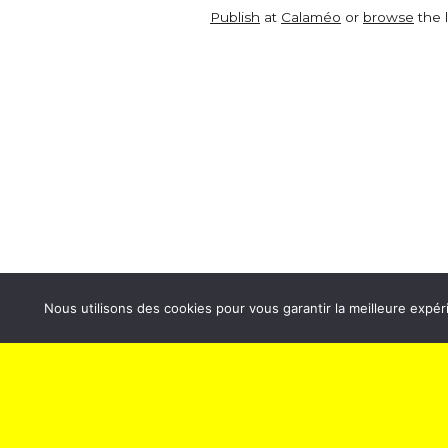
Publish
at
Calaméo
or
browse
the l
ABONNEZ-VOUS À NOS
Sp
NEWSLETTERS
Politique 
Nous utilisons des cookies pour vous garantir la meilleure expéri